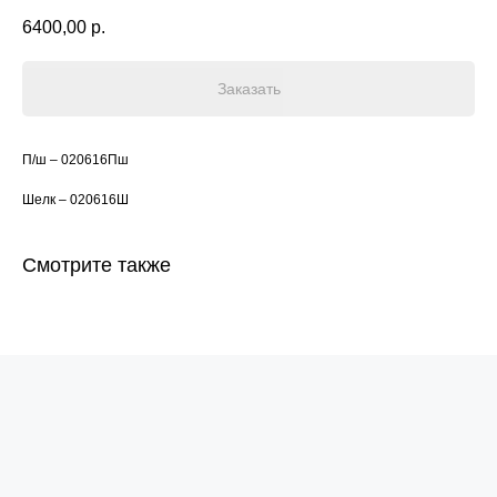
6400,00
р.
Заказать
П/ш – 020616Пш
Шелк – 020616Ш
Смотрите также