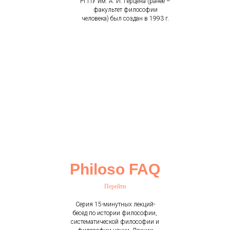
РГПУ им. А. И. Герцена (ранее –
факультет философии
человека) был создан в 1993 г.
Philoso FAQ
Перейти
Серия 15-минутных лекций-
бесед по истории философии,
систематической философии и